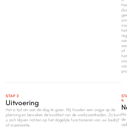
hee
du
ge
omk
na
he
reg
va
aa
of
he
vin
va
pro
STAP 3
ST
4
Uitvoering
N
Het is tijd om aan de slag te gaan. Wij houden een oogje op de
Na
planning en bewaken de kwaliteit van de werkzaamheden. Zo kunt
de
u zich blijven richten op het dagelijks functioneren van uw bedrijf
opl
of organisatie.