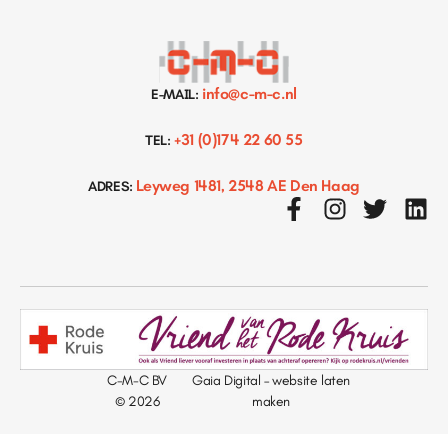
info@c-m-c.nl
E-MAIL:
+31 (0)174 22 60 55
TEL:
Leyweg 1481, 2548 AE Den Haag
ADRES:
C-M-C BV
Gaia Digital – website laten
© 2026
maken